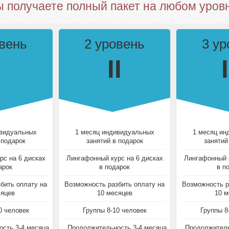
 получаете полный пакет на любом уров
овень
2 уровень
3 ур
I
II
I
ивидуальных
1 месяц индивидуальных
1 месяц ин
 подарок
занятий в подарок
занятий
рс на 6 дисках
Лингафонный курс на 6 дисках
Лингафонный к
арок
в подарок
в п
бить оплату на
Возможность разбить оплату на
Возможность р
сяцев
10 месяцев
10 м
0 человек
Группы 8-10 человек
Группы 8
сть 3-4 месяца
Продолжительность 3-4 месяца
Продолжитель