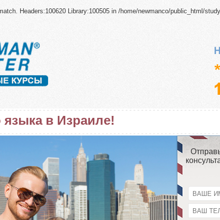
ismatch. Headers:100620 Library:100505 in
/home/newmanco/public_html/stud
 языка в Израиле!
Отправь
консульт