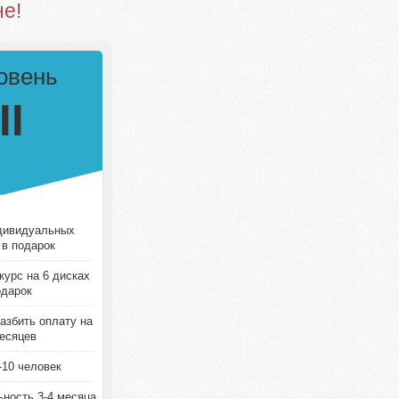
не!
овень
II
дивидуальных
 в подарок
урс на 6 дисках
одарок
азбить оплату на
есяцев
-10 человек
ность 3-4 месяца