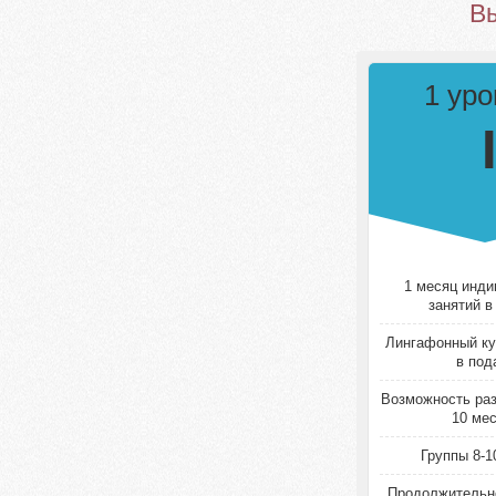
Вы
1 ур
1 месяц инд
занятий в
Лингафонный ку
в под
Возможность раз
10 ме
Группы 8-1
Продолжительно